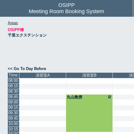
OSIPP
Meeting Room Booking System
Areas
OSIPP棟
千里エクステンション
<< Go To Day Before
Time:
演習室A
演習室B
演
08:00
08:15
08:30
08:45
丸山教授
09:00
09:15
09:30
09:45
10:00
10:15