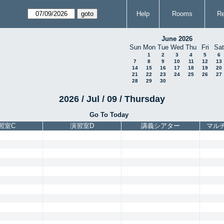
Help
Rooms
Re
June 2026
Sun
Mon
Tue
Wed
Thu
Fri
Sat
1
2
3
4
5
6
7
8
9
10
11
12
13
14
15
16
17
18
19
20
21
22
23
24
25
26
27
28
29
30
2026 / Jul / 09 / Thursday
Go To Today
習室C
演習室D
講義シアター
マル