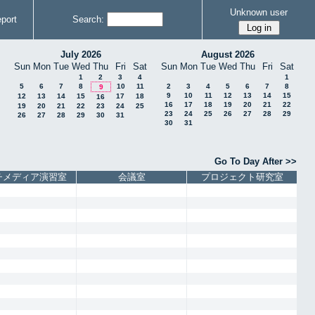
Unknown user
port
Search:
July 2026
August 2026
Sun
Mon
Tue
Wed
Thu
Fri
Sat
Sun
Mon
Tue
Wed
Thu
Fri
Sat
1
2
3
4
1
5
6
7
8
10
11
2
3
4
5
6
7
8
9
9
10
11
12
13
14
15
12
13
14
15
17
18
16
16
17
18
19
20
21
22
19
20
21
22
23
24
25
23
24
25
26
27
28
29
26
27
28
29
30
31
30
31
Go To Day After >>
チメディア演習室
会議室
プロジェクト研究室