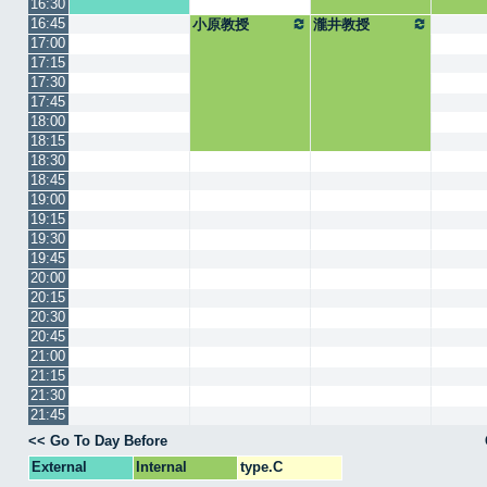
16:30
16:45
小原教授
瀧井教授
17:00
17:15
17:30
17:45
18:00
18:15
18:30
18:45
19:00
19:15
19:30
19:45
20:00
20:15
20:30
20:45
21:00
21:15
21:30
21:45
<< Go To Day Before
External
Internal
type.C