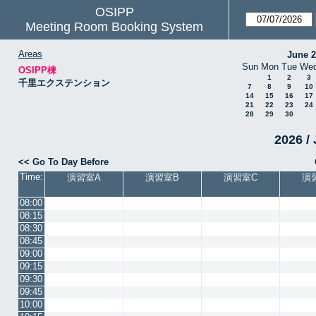
OSIPP
Meeting Room Booking System
Areas
June 
Sun
Mon
Tue
We
OSIPP棟
1
2
3
千里エクステンション
7
8
9
10
14
15
16
17
21
22
23
24
28
29
30
2026 / 
<< Go To Day Before
Time:
演習室A
演習室B
演習室C
演
08:00
08:15
08:30
08:45
09:00
09:15
09:30
09:45
10:00