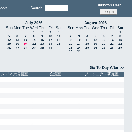
Unknown user
port
Search:
July 2026
August 2026
Sun
Mon
Tue
Wed
Thu
Fri
Sat
Sun
Mon
Tue
Wed
Thu
Fri
Sat
1
2
3
4
1
5
6
7
8
9
10
11
2
3
4
5
6
7
8
12
13
14
15
16
17
18
9
10
11
12
13
14
15
19
20
22
23
24
25
16
17
18
19
20
21
22
21
23
24
25
26
27
28
29
26
27
29
30
31
28
30
31
Go To Day After >>
チメディア演習室
会議室
プロジェクト研究室