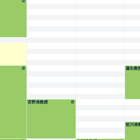
蓮生教
宮野准教授
前川准