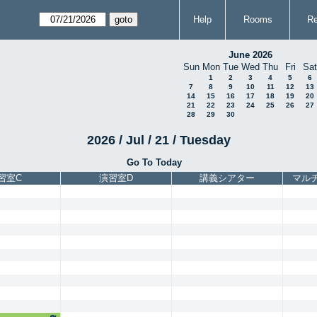
Help
Rooms
Re
June 2026
Sun
Mon
Tue
Wed
Thu
Fri
Sat
1
2
3
4
5
6
7
8
9
10
11
12
13
14
15
16
17
18
19
20
21
22
23
24
25
26
27
28
29
30
2026 / Jul / 21 / Tuesday
Go To Today
習室C
演習室D
講義シアター
マル