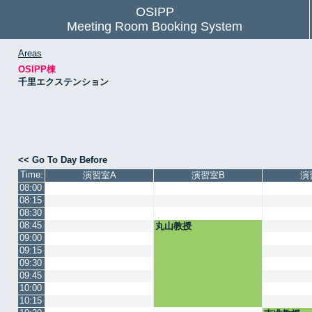
OSIPP
Meeting Room Booking System
Areas
OSIPP棟
千里エクステンション
<< Go To Day Before
Time:
演習室A
演習室B
演
08:00
08:15
08:30
08:45
丸山教授
09:00
09:15
09:30
09:45
10:00
10:15