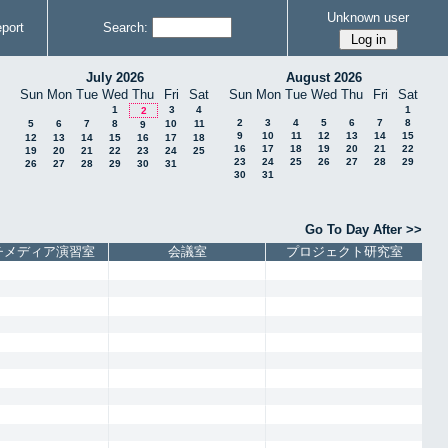
Unknown user
port
Search:
July 2026
August 2026
Sun
Mon
Tue
Wed
Thu
Fri
Sat
Sun
Mon
Tue
Wed
Thu
Fri
Sat
1
3
4
1
2
2
3
4
5
6
7
8
5
6
7
8
10
11
9
9
10
11
12
13
14
15
12
13
14
15
16
17
18
16
17
18
19
20
21
22
19
20
21
22
23
24
25
23
24
25
26
27
28
29
26
27
28
29
30
31
30
31
Go To Day After >>
チメディア演習室
会議室
プロジェクト研究室