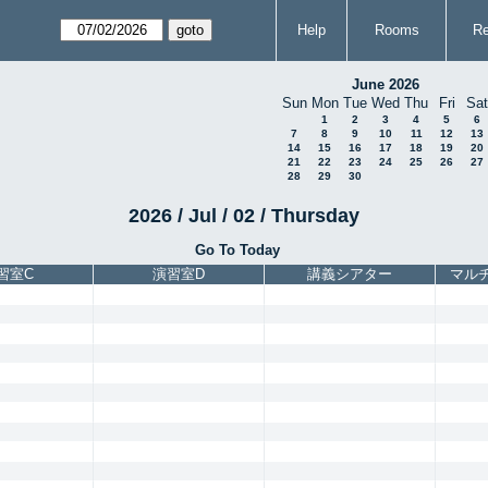
Help
Rooms
Re
June 2026
Sun
Mon
Tue
Wed
Thu
Fri
Sat
1
2
3
4
5
6
7
8
9
10
11
12
13
14
15
16
17
18
19
20
21
22
23
24
25
26
27
28
29
30
2026 / Jul / 02 / Thursday
Go To Today
習室C
演習室D
講義シアター
マル