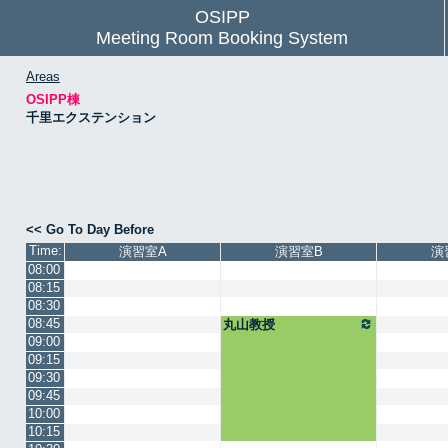
OSIPP
Meeting Room Booking System
Areas
OSIPP棟
千里エクステンション
<< Go To Day Before
Time:
演習室A
演習室B
演
08:00
08:15
08:30
08:45
丸山教授
09:00
09:15
09:30
09:45
10:00
10:15