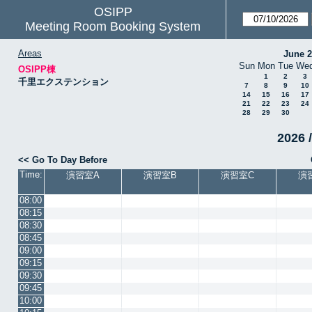
OSIPP
Meeting Room Booking System
Areas
June 
Sun
Mon
Tue
We
OSIPP棟
1
2
3
千里エクステンション
7
8
9
10
14
15
16
17
21
22
23
24
28
29
30
2026 /
<< Go To Day Before
Time:
演習室A
演習室B
演習室C
演
08:00
08:15
08:30
08:45
09:00
09:15
09:30
09:45
10:00