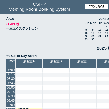
OSIPP
Meeting Room Booking System
Areas
June 
Sun
Mon
Tue
We
OSIPP棟
1
2
3
4
千里エクステンション
8
9
10
11
15
16
17
18
22
23
24
25
29
30
2025 /
<< Go To Day Before
Time:
演習室A
演習室B
演習室C
演
08:00
08:15
08:30
08:45
09:00
09:15
09:30
09:45
10:00