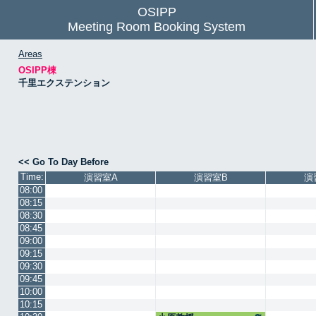
OSIPP
Meeting Room Booking System
Areas
OSIPP棟
千里エクステンション
<< Go To Day Before
Time:
演習室A
演習室B
演
08:00
08:15
08:30
08:45
09:00
09:15
09:30
09:45
10:00
10:15