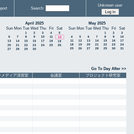
Unknown user
port
Search:
April 2025
May 2025
Sun
Mon
Tue
Wed
Thu
Fri
Sat
Sun
Mon
Tue
Wed
Thu
Fri
Sat
1
2
3
4
5
1
2
3
6
7
8
9
10
11
4
5
6
7
8
9
10
12
11
12
13
14
15
16
17
13
14
15
16
17
18
19
18
19
20
21
22
23
24
20
21
22
23
24
25
26
25
26
27
28
29
30
31
27
28
29
30
Go To Day After >>
チメディア演習室
会議室
プロジェクト研究室