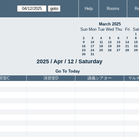
Help
Rooms
Re
March 2025
Sun
Mon
Tue
Wed
Thu
Fri
Sat
1
2
3
4
5
6
7
8
9
10
11
12
13
14
15
16
17
18
19
20
21
22
23
24
25
26
27
28
29
30
31
2025 / Apr / 12 / Saturday
Go To Today
習室C
演習室D
講義シアター
マル