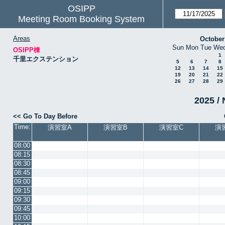
OSIPP
Meeting Room Booking System
Areas
October
Sun
Mon
Tue
We
OSIPP棟
1
千里エクステンション
5
6
7
8
12
13
14
15
19
20
21
22
26
27
28
29
2025 / 
<< Go To Day Before
Time:
演習室A
演習室B
演習室C
演
08:00
08:15
08:30
08:45
09:00
09:15
09:30
09:45
10:00