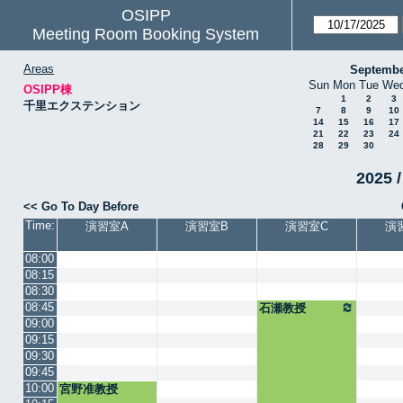
OSIPP
Meeting Room Booking System
Areas
Septembe
Sun
Mon
Tue
We
OSIPP棟
1
2
3
千里エクステンション
7
8
9
10
14
15
16
17
21
22
23
24
28
29
30
2025 /
<< Go To Day Before
Time:
演習室A
演習室B
演習室C
演
08:00
08:15
08:30
08:45
石瀬教授
09:00
09:15
09:30
09:45
10:00
宮野准教授