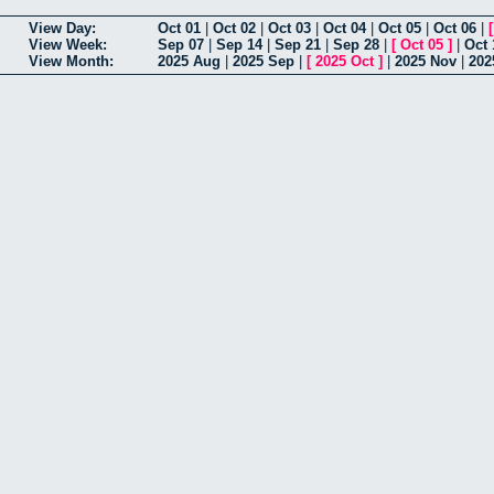
View Day:
Oct 01
|
Oct 02
|
Oct 03
|
Oct 04
|
Oct 05
|
Oct 06
|
View Week:
Sep 07
|
Sep 14
|
Sep 21
|
Sep 28
|
[
Oct 05
]
|
Oct 
View Month:
2025 Aug
|
2025 Sep
|
[
2025 Oct
]
|
2025 Nov
|
202