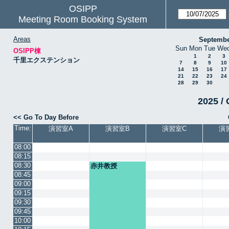
OSIPP
Meeting Room Booking System
Areas
Septembe
Sun
Mon
Tue
We
OSIPP棟
1
2
3
千里エクステンション
7
8
9
10
14
15
16
17
21
22
23
24
28
29
30
2025 / 
<< Go To Day Before
Time:
演習室A
演習室B
演習室C
演
08:00
08:15
08:30
赤井教授
08:45
09:00
09:15
09:30
09:45
10:00