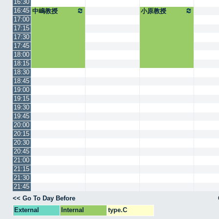
16:30
16:45
中嶋教授
小原教授
17:00
17:15
17:30
17:45
18:00
18:15
18:30
18:45
19:00
19:15
19:30
19:45
20:00
20:15
20:30
20:45
21:00
21:15
21:30
21:45
<< Go To Day Before
External
Internal
type.C