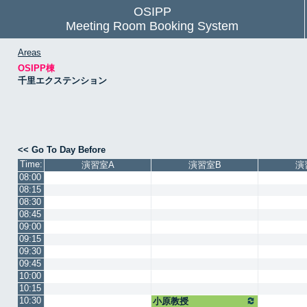
OSIPP
Meeting Room Booking System
Areas
OSIPP棟
千里エクステンション
<< Go To Day Before
Time:
演習室A
演習室B
演
08:00
08:15
08:30
08:45
09:00
09:15
09:30
09:45
10:00
10:15
10:30
小原教授