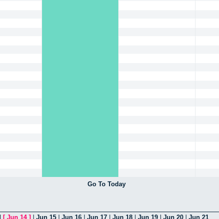
Go To Today
|
[
Jun 14
]
|
Jun 15
|
Jun 16
|
Jun 17
|
Jun 18
|
Jun 19
|
Jun 20
|
Jun 21