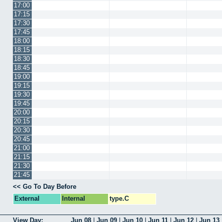
17:00
17:15
17:30
17:45
18:00
18:15
18:30
18:45
19:00
19:15
19:30
19:45
20:00
20:15
20:30
20:45
21:00
21:15
21:30
21:45
<< Go To Day Before
External
Internal
type.C
View Day:
Jun 08
|
Jun 09
|
Jun 10
|
Jun 11
|
Jun 12
|
Jun 13