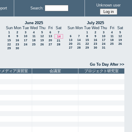
Unknown user
port
Search:
June 2025
July 2025
Sun
Mon
Tue
Wed
Thu
Fri
Sat
Sun
Mon
Tue
Wed
Thu
Fri
Sat
1
2
3
4
5
6
7
1
2
3
4
5
8
9
10
11
12
13
6
7
8
9
10
11
12
14
13
14
15
16
17
18
19
15
16
17
18
19
20
21
20
21
22
23
24
25
26
22
23
24
25
26
27
28
27
28
29
30
31
29
30
Go To Day After >>
チメディア演習室
会議室
プロジェクト研究室