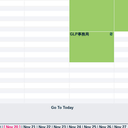
GLP事務局
Go To Today
9
|
[
Nov 20
]
|
Nov 21
|
Nov 22
|
Nov 23
|
Nov 24
|
Nov 25
|
Nov 26
|
Nov 27