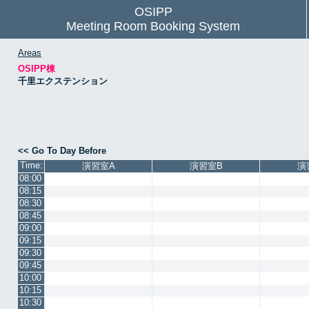
OSIPP
Meeting Room Booking System
Areas
OSIPP棟
千里エクステンション
<< Go To Day Before
Time:
演習室A
演習室B
演
08:00
08:15
08:30
08:45
09:00
09:15
09:30
09:45
10:00
10:15
10:30