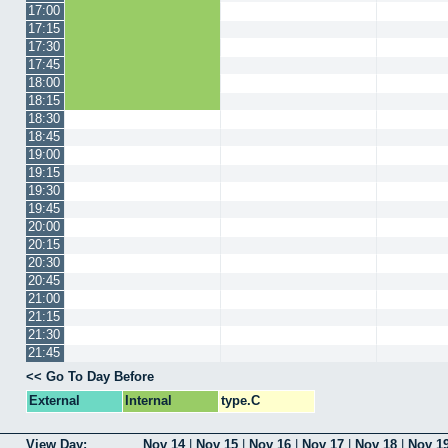
17:00
17:15
17:30
17:45
18:00
18:15
18:30
18:45
19:00
19:15
19:30
19:45
20:00
20:15
20:30
20:45
21:00
21:15
21:30
21:45
<< Go To Day Before
External
Internal
type.C
View Day:
Nov 14
|
Nov 15
|
Nov 16
|
Nov 17
|
Nov 18
|
Nov 1