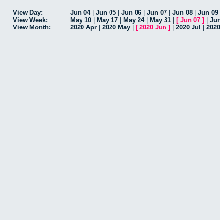
View Day:
Jun 04
|
Jun 05
|
Jun 06
|
Jun 07
|
Jun 08
|
Jun 09
View Week:
May 10
|
May 17
|
May 24
|
May 31
|
[
Jun 07
]
|
Jun
View Month:
2020 Apr
|
2020 May
|
[
2020 Jun
]
|
2020 Jul
|
202