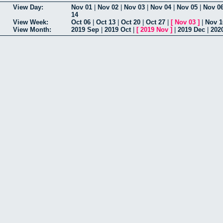
View Day:
Nov 01
|
Nov 02
|
Nov 03
|
Nov 04
|
Nov 05
|
Nov 0
14
View Week:
Oct 06
|
Oct 13
|
Oct 20
|
Oct 27
|
[
Nov 03
]
|
Nov 1
View Month:
2019 Sep
|
2019 Oct
|
[
2019 Nov
]
|
2019 Dec
|
202