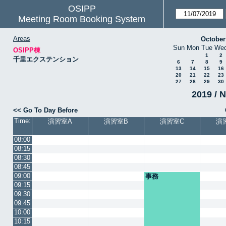
OSIPP
Meeting Room Booking System
Areas
October
Sun
Mon
Tue
We
OSIPP棟
1
2
千里エクステンション
6
7
8
9
13
14
15
16
20
21
22
23
27
28
29
30
2019 / N
<< Go To Day Before
Time:
演習室A
演習室B
演習室C
演
08:00
08:15
08:30
08:45
09:00
事務
09:15
09:30
09:45
10:00
10:15